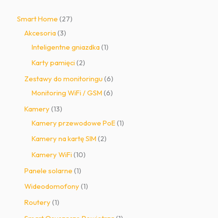
2
Smart Home
27
3
7
Akcesoria
3
p
p
1
Inteligentne gniazdka
1
r
r
p
2
Karty pamięci
2
o
o
r
p
6
Zestawy do monitoringu
6
d
d
o
r
6
p
Monitoring WiFi / GSM
6
u
u
d
o
p
r
1
Kamery
13
k
k
u
d
r
o
3
1
Kamery przewodowe PoE
1
t
t
k
u
o
d
p
p
2
Kamery na kartę SIM
2
y
ó
t
k
d
u
r
r
p
1
Kamery WiFi
10
w
t
u
k
o
o
r
0
1
Panele solarne
1
y
k
t
d
d
o
p
p
1
Wideodomofony
1
t
ó
u
u
d
r
r
p
1
Routery
1
ó
w
k
k
u
o
o
r
p
1