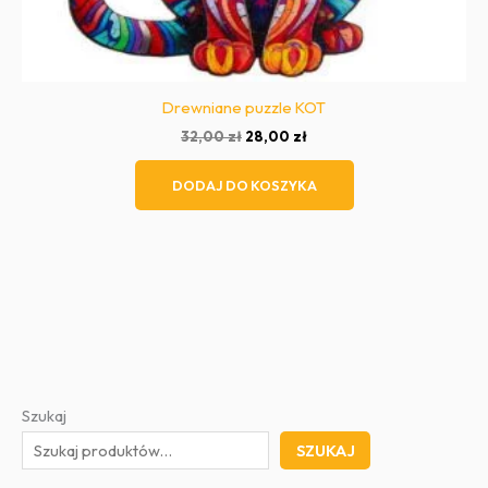
Drewniane puzzle KOT
Pierwotna
Aktualna
32,00
zł
28,00
zł
cena
cena
wynosiła:
wynosi:
DODAJ DO KOSZYKA
32,00 zł.
28,00 zł.
Szukaj
SZUKAJ