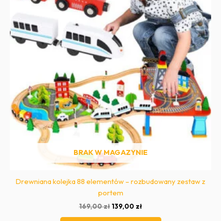
BRAK W MAGAZYNIE
Drewniana kolejka 88 elementów – rozbudowany zestaw z
portem
Pierwotna
Aktualna
169,00
zł
139,00
zł
cena
cena