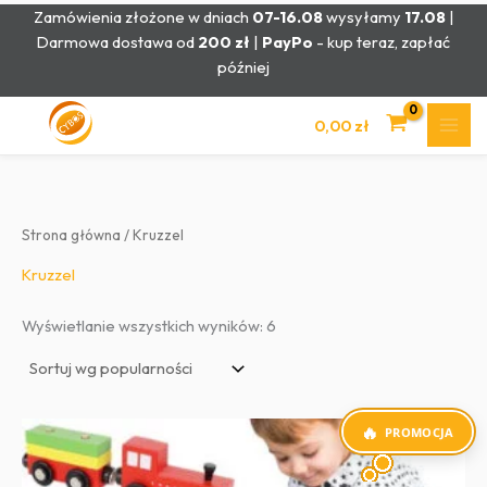
Przejdź
Zamówienia złożone w dniach
07-16.08
wysyłamy
17.08
|
do
Darmowa dostawa od
200 zł
|
PayPo
- kup teraz, zapłać
treści
później
0,00
zł
Strona główna
/ Kruzzel
Kruzzel
Posortowane
Wyświetlanie wszystkich wyników: 6
według
popularności
PROMOCJA