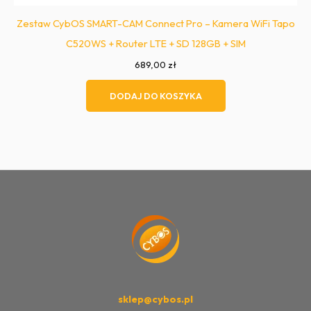
Zestaw CybOS SMART-CAM Connect Pro – Kamera WiFi Tapo
C520WS + Router LTE + SD 128GB + SIM
689,00
zł
DODAJ DO KOSZYKA
sklep@cybos.pl