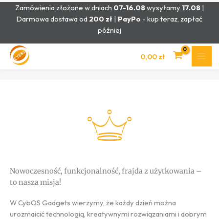
Przejdź
Zamówienia złożone w dniach
07-16.08
wysyłamy
17.08
|
do
Darmowa dostawa od
200 zł
|
PayPo
- kup teraz, zapłać
treści
później
CybOS Gadgets – Sklep z Nowoczesnymi Gadżetami
0,00
zł
Nowoczesność, funkcjonalność, frajda z użytkowania –
to nasza misja!
W CybOS Gadgets wierzymy, że każdy dzień można
urozmaicić technologią, kreatywnymi rozwiązaniami i dobrym