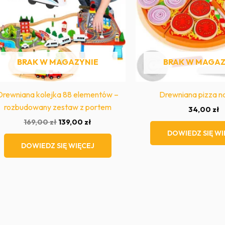
BRAK W MAGAZYNIE
BRAK W MAGAZ
Drewniana kolejka 88 elementów –
Drewniana pizza n
rozbudowany zestaw z portem
34,00
zł
Pierwotna
Aktualna
169,00
zł
139,00
zł
cena
cena
DOWIEDZ SIĘ WI
wynosiła:
wynosi:
DOWIEDZ SIĘ WIĘCEJ
169,00 zł.
139,00 zł.