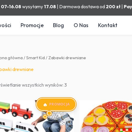
h
07-16.08
wysyłamy
17.08
| Darmowa dostawa od
200 zł
|
Pa
ości
Promocje
Blog
O Nas
Kontakt
rona główna
/
Smart Kid
/ Zabawki drewniane
bawki drewniane
Posortowane
świetlanie wszystkich wyników: 3
według
popularności
PROMOCJA