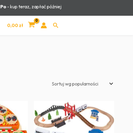
yPo
- kup teraz, zapłać później
Szukaj
0,00
zł