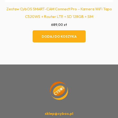
Zestaw CybOS SMART-CAM Connect Pro – Kamera WiFi Tapo
C520WS + Router LTE + SD 128GB + SIM
689,00
zł
DODAJ DO KOSZYKA
sklep@cybos.pl