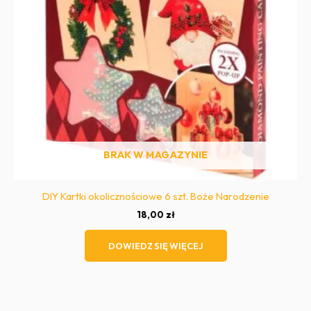
BRAK W MAGAZYNIE
DIY Kartki okolicznościowe 6 szt. Boże Narodzenie
18,00
zł
DOWIEDZ SIĘ WIĘCEJ