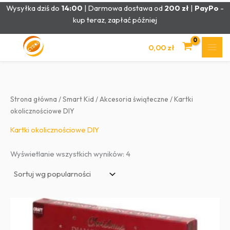
Przejdź
Wysyłka dziś do
14:00
| Darmowa dostawa od
200 zł
|
PayPo
-
do
kup teraz, zapłać później
treści
0,00
zł
Strona główna
/
Smart Kid
/
Akcesoria świąteczne
/ Kartki
okolicznościowe DIY
Kartki okolicznościowe DIY
Posortowane
Wyświetlanie wszystkich wyników: 4
według
popularności