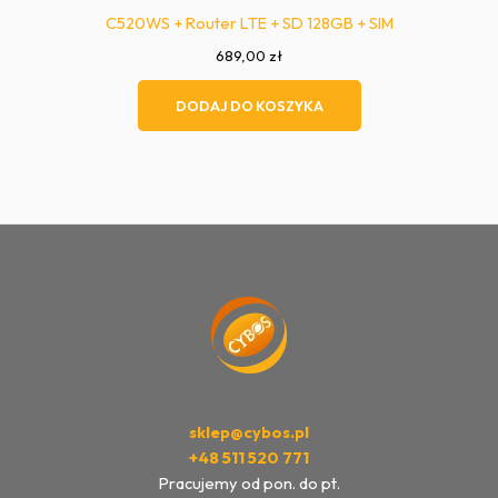
C520WS + Router LTE + SD 128GB + SIM
689,00
zł
DODAJ DO KOSZYKA
sklep@cybos.pl
+48 511 520 771
Pracujemy od pon. do pt.