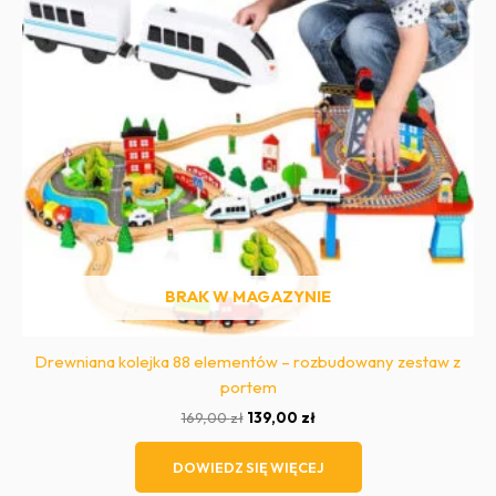
BRAK W MAGAZYNIE
Drewniana kolejka 88 elementów – rozbudowany zestaw z
portem
Pierwotna
Aktualna
169,00
zł
139,00
zł
cena
cena
wynosiła:
wynosi:
DOWIEDZ SIĘ WIĘCEJ
169,00 zł.
139,00 zł.