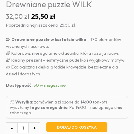
Drewniane puzzle WILK
Pierwotna
Aktualna
32,00
zł
25,50
zł
cena
cena
Poprzednia najniższa cena:
25,50
zł
.
wynosiła:
wynosi:
32,00 zł.
25,50 zł.
🧩
Drewniane puzzle w kształcie wilka
– 170 elementów
wycinanych laserowo.
🌈 Kolorowa, nieregularna układanka, która rozwija i bawi.
🎁 Idealny prezent – estetyczne pudełko i wyjątkowy motyw.
🌿 Ekologiczna sklejka, gładkie krawędzie, bezpieczne dla
dzieci i dorosłych.
Dostępność:
30 w magazynie
📦
Wysyłka:
zamówienia złożone do
14:00
(pn–pt)
wysyłamy
tego samego dnia
. Po 14:00 – następnego dnia
roboczego.
ilość
DODAJ DO KOSZYKA
-
+
Drewniane