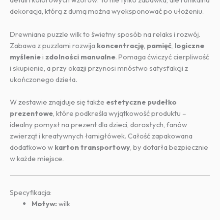
dekoracja, którą z dumą można wyeksponować po ułożeniu.
Drewniane puzzle wilk to świetny sposób na relaks i rozwój.
Zabawa z puzzlami rozwija
koncentrację
,
pamięć
,
logiczne
myślenie
i
zdolności manualne
. Pomaga ćwiczyć cierpliwość
i skupienie, a przy okazji przynosi mnóstwo satysfakcji z
ukończonego dzieła.
W zestawie znajduje się także
estetyczne pudełko
prezentowe
, które podkreśla wyjątkowość produktu –
idealny pomysł na prezent dla dzieci, dorosłych, fanów
zwierząt i kreatywnych łamigłówek. Całość zapakowana
dodatkowo w
karton transportowy
, by dotarła bezpiecznie
w każde miejsce.
Specyfikacja:
Motyw:
wilk