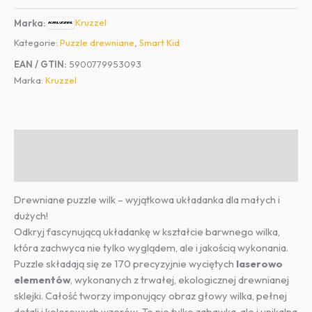
puzzle
Kruzzel
Marka:
WILK
Kategorie:
Puzzle drewniane
,
Smart Kid
EAN / GTIN:
5900779953093
Marka:
Kruzzel
Opis
Informacje dodatkowe
Drewniane puzzle wilk – wyjątkowa układanka dla małych i
dużych!
Odkryj fascynującą układankę w kształcie barwnego wilka,
która zachwyca nie tylko wyglądem, ale i jakością wykonania.
Puzzle składają się ze 170 precyzyjnie wyciętych
laserowo
elementów
, wykonanych z trwałej, ekologicznej drewnianej
sklejki. Całość tworzy imponujący obraz głowy wilka, pełnej
detali i kolorowych wzorów. To nie tylko zabawka, ale i unikalna