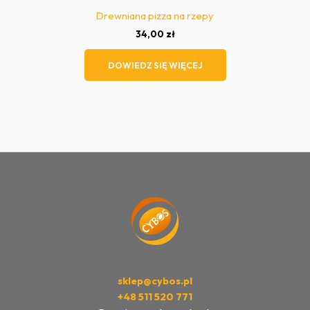
Drewniana pizza na rzepy
34,00
zł
DOWIEDZ SIĘ WIĘCEJ
sklep@cybos.pl
+48 511 520 771