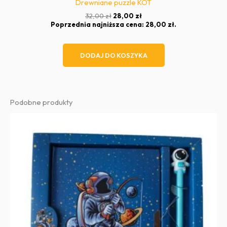
Drewniane puzzle KOT
Pierwotna
Aktualna
32,00
zł
28,00
zł
cena
cena
Poprzednia najniższa cena:
28,00
zł
.
wynosiła:
wynosi:
32,00 zł.
28,00 zł.
DODAJ DO KOSZYKA
Podobne produkty