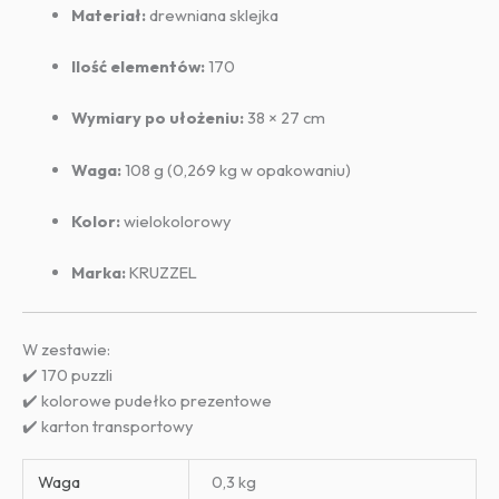
Materiał:
drewniana sklejka
Ilość elementów:
170
Wymiary po ułożeniu:
38 × 27 cm
Waga:
108 g (0,269 kg w opakowaniu)
Kolor:
wielokolorowy
Marka:
KRUZZEL
W zestawie:
✔️ 170 puzzli
✔️ kolorowe pudełko prezentowe
✔️ karton transportowy
Waga
0,3 kg