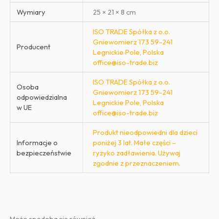
Wymiary
25 × 21 × 8 cm
ISO TRADE Spółka z o.o.
Gniewomierz 173 59-241
Producent
Legnickie Pole, Polska
office@iso-trade.biz
ISO TRADE Spółka z o.o.
Osoba
Gniewomierz 173 59-241
odpowiedzialna
Legnickie Pole, Polska
w UE
office@iso-trade.biz
Produkt nieodpowiedni dla dzieci
Informacje o
poniżej 3 lat. Małe części –
bezpieczeństwie
ryzyko zadławienia. Używaj
zgodnie z przeznaczeniem.
Może spodoba się również…