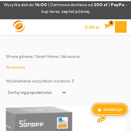
Przejdź
Wysyłka dziś do
14:00
| Darmowa dostawa od
200 zł
|
PayPo
-
do
kup teraz, zapłać później
treści
0,00
zł
Strona główna
/
Smart Home
/ Akcesoria
Akcesoria
Posortowane
Wyświetlanie wszystkich wyników: 3
według
popularności
PROMOCJA