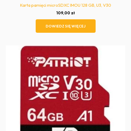
Karta pamięci microSDXC IMOU 128 GB, U3, V30
109,00
zł
DOWIEDZ SIĘ WIĘCEJ