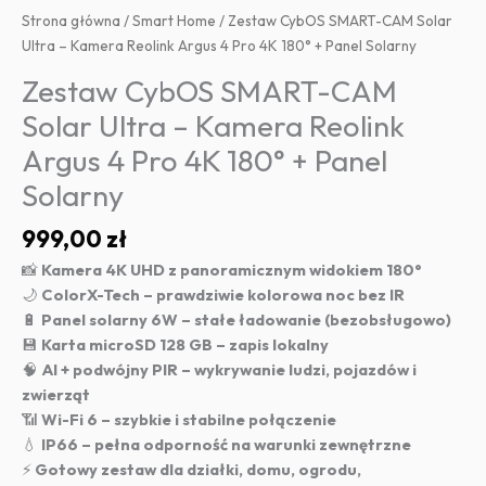
Strona główna
/
Smart Home
/ Zestaw CybOS SMART-CAM Solar
Ultra – Kamera Reolink Argus 4 Pro 4K 180° + Panel Solarny
Zestaw CybOS SMART-CAM
Solar Ultra – Kamera Reolink
Argus 4 Pro 4K 180° + Panel
Solarny
999,00
zł
📸
Kamera 4K UHD z panoramicznym widokiem 180°
🌙
ColorX-Tech – prawdziwie kolorowa noc bez IR
🔋
Panel solarny 6W – stałe ładowanie (bezobsługowo)
💾
Karta microSD 128 GB – zapis lokalny
🧠
AI + podwójny PIR – wykrywanie ludzi, pojazdów i
zwierząt
📶
Wi-Fi 6 – szybkie i stabilne połączenie
💧
IP66 – pełna odporność na warunki zewnętrzne
⚡
Gotowy zestaw dla działki, domu, ogrodu,