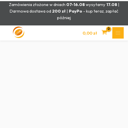
Przejdź
Zamówienia złożone w dniach
07-16.08
wysyłamy
17.08
|
do
Darmowa dostawa od
200 zł
|
PayPo
- kup teraz, zapłać
treści
później
0,00
zł