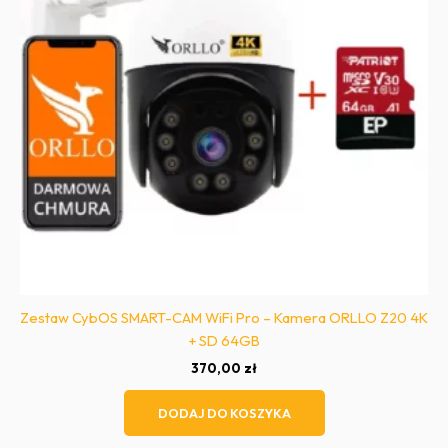
Zestaw CybOS SMART-CAM WiFi Pro – Kamera ORLLO Z20 4K
+ SD 64GB
370,00
zł
DODAJ DO KOSZYKA