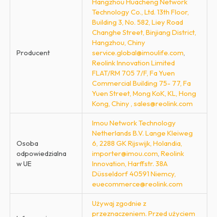
Hangzhou Huacheng Network
Technology Co., Ltd. 13th Floor,
Building 3, No. 582, Liey Road
Changhe Street, Binjiang District,
Hangzhou, Chiny
Producent
service.global@imoulife.com
,
Reolink Innovation Limited
FLAT/RM 705 7/F, Fa Yuen
Commercial Building 75- 77, Fa
Yuen Street, Mong KoK, KL, Hong
Kong, Chiny , sales@reolink.com
Imou Network Technology
Netherlands B.V. Lange Kleiweg
Osoba
6, 2288 GK Rijswijk, Holandia,
odpowiedzialna
importer@imou.com
,
Reolink
w UE
Innovation, Harffstr. 38A
Düsseldorf 40591 Niemcy,
euecommerce@reolink.com
Używaj zgodnie z
przeznaczeniem. Przed użyciem