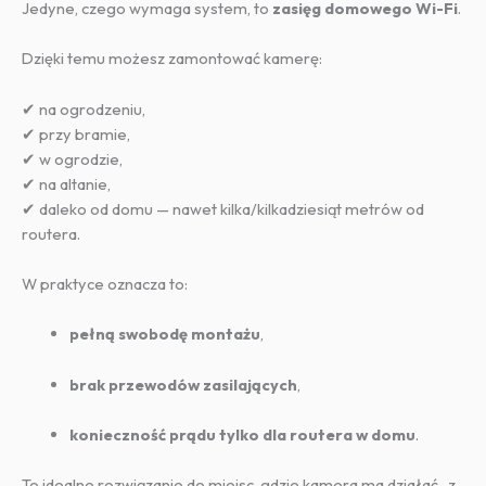
Jedyne, czego wymaga system, to
zasięg domowego Wi-Fi
.
Dzięki temu możesz zamontować kamerę:
✔ na ogrodzeniu,
✔ przy bramie,
✔ w ogrodzie,
✔ na altanie,
✔ daleko od domu — nawet kilka/kilkadziesiąt metrów od
routera.
W praktyce oznacza to:
pełną swobodę montażu
,
brak przewodów zasilających
,
konieczność prądu tylko dla routera w domu
.
To idealne rozwiązanie do miejsc, gdzie kamera ma działać „z