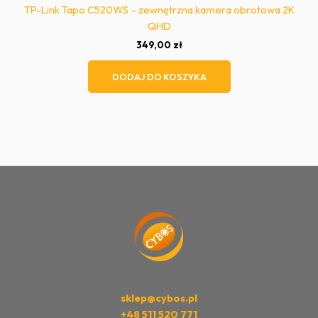
TP-Link Tapo C520WS – zewnętrzna kamera obrotowa 2K
QHD
349,00
zł
DODAJ DO KOSZYKA
sklep@cybos.pl
+48 511 520 771