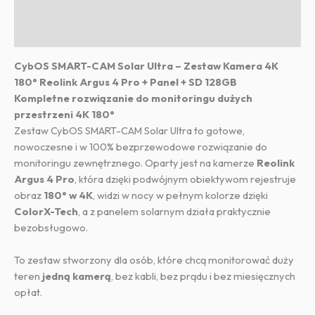
Pro
Opis
4K
Informacje dodatkowe
180°
+
CybOS SMART-CAM Solar Ultra – Zestaw Kamera 4K
Panel
180° Reolink Argus 4 Pro + Panel + SD 128GB
Solarny
Kompletne rozwiązanie do monitoringu dużych
przestrzeni 4K 180°
Zestaw CybOS SMART-CAM Solar Ultra to gotowe,
nowoczesne i w 100% bezprzewodowe rozwiązanie do
monitoringu zewnętrznego. Oparty jest na kamerze
Reolink
Argus 4 Pro
, która dzięki podwójnym obiektywom rejestruje
obraz
180° w 4K
, widzi w nocy w pełnym kolorze dzięki
ColorX-Tech
, a z panelem solarnym działa praktycznie
bezobsługowo.
To zestaw stworzony dla osób, które chcą monitorować duży
teren
jedną kamerą
, bez kabli, bez prądu i bez miesięcznych
opłat.