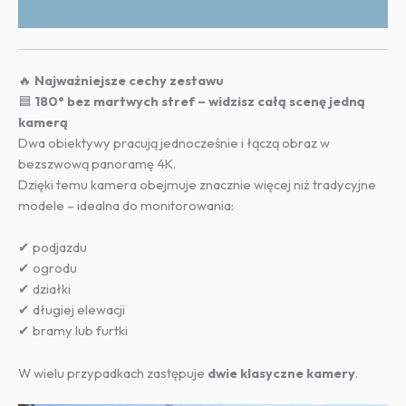
🔥
Najważniejsze cechy zestawu
🟦
180° bez martwych stref – widzisz całą scenę jedną
kamerą
Dwa obiektywy pracują jednocześnie i łączą obraz w
bezszwową panoramę 4K.
Dzięki temu kamera obejmuje znacznie więcej niż tradycyjne
modele – idealna do monitorowania:
✔ podjazdu
✔ ogrodu
✔ działki
✔ długiej elewacji
✔ bramy lub furtki
W wielu przypadkach zastępuje
dwie klasyczne kamery
.