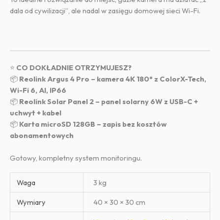
dala od cywilizacji”, ale nadal w zasięgu domowej sieci Wi-Fi.
⭐
CO DOKŁADNIE OTRZYMUJESZ?
📦
Reolink Argus 4 Pro – kamera 4K 180° z ColorX-Tech,
Wi-Fi 6, AI, IP66
📦
Reolink Solar Panel 2 – panel solarny 6W z USB-C +
uchwyt + kabel
📦
Karta microSD 128GB – zapis bez kosztów
abonamentowych
Gotowy, kompletny system monitoringu.
Waga
3 kg
Wymiary
40 × 30 × 30 cm