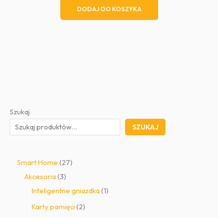
wynosiła:
wynosi:
DODAJ DO KOSZYKA
549,00 zł.
458,00 zł.
Szukaj
SZUKAJ
2
Smart Home
27
3
7
Akcesoria
3
p
p
1
Inteligentne gniazdka
1
r
r
p
2
Karty pamięci
2