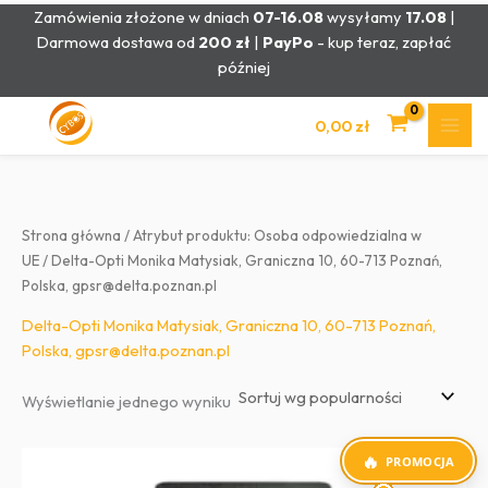
Przejdź
Zamówienia złożone w dniach
07-16.08
wysyłamy
17.08
|
do
Darmowa dostawa od
200 zł
|
PayPo
- kup teraz, zapłać
treści
później
0,00
zł
Strona główna
/ Atrybut produktu: Osoba odpowiedzialna w
UE / Delta-Opti Monika Matysiak, Graniczna 10, 60-713 Poznań,
Polska, gpsr@delta.poznan.pl
Delta-Opti Monika Matysiak, Graniczna 10, 60-713 Poznań,
Polska, gpsr@delta.poznan.pl
Wyświetlanie jednego wyniku
PROMOCJA