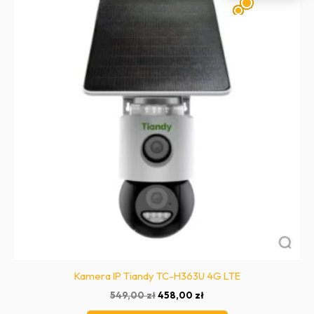
Kamera IP Tiandy TC-H363U 4G LTE
Pierwotna
Aktualna
549,00
zł
458,00
zł
cena
cena