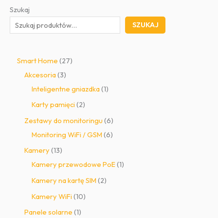
Szukaj
SZUKAJ
2
Smart Home
27
3
7
Akcesoria
3
p
p
1
Inteligentne gniazdka
1
r
r
p
2
Karty pamięci
2
o
o
r
p
6
Zestawy do monitoringu
6
d
d
o
r
6
p
Monitoring WiFi / GSM
6
u
u
d
o
p
r
1
Kamery
13
k
k
u
d
r
o
3
1
Kamery przewodowe PoE
1
t
t
k
u
o
d
p
p
2
Kamery na kartę SIM
2
y
ó
t
k
d
u
r
r
p
1
Kamery WiFi
10
w
t
u
k
o
o
r
0
1
Panele solarne
1
y