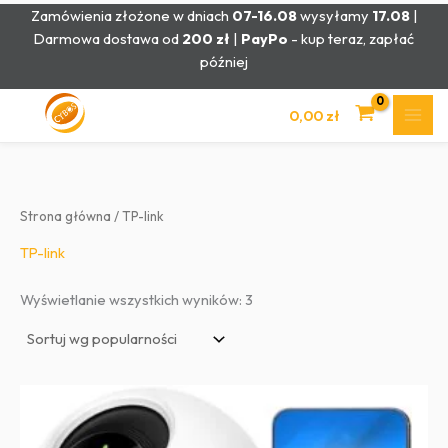
Przejdź
Zamówienia złożone w dniach
07-16.08
wysyłamy
17.08
|
do
Darmowa dostawa od
200 zł
|
PayPo
- kup teraz, zapłać
treści
później
0,00
zł
Strona główna
/ TP-link
TP-link
Posortowane
Wyświetlanie wszystkich wyników: 3
według
popularności