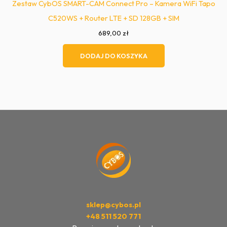
Zestaw CybOS SMART-CAM Connect Pro – Kamera WiFi Tapo
C520WS + Router LTE + SD 128GB + SIM
689,00
zł
DODAJ DO KOSZYKA
sklep@cybos.pl
+48 511 520 771