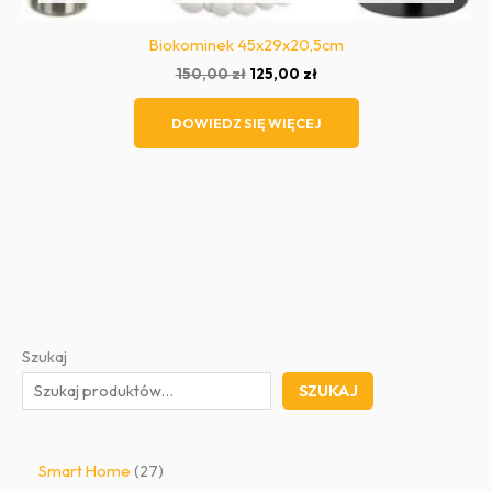
Biokominek 45x29x20,5cm
Pierwotna
Aktualna
150,00
zł
125,00
zł
cena
cena
wynosiła:
wynosi:
DOWIEDZ SIĘ WIĘCEJ
150,00 zł.
125,00 zł.
Szukaj
SZUKAJ
2
Smart Home
27