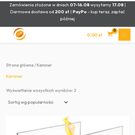
Przejdź
Zamówienia złożone w dniach
07-16.08
wysyłamy
17.08
|
do
Darmowa dostawa od
200 zł
|
PayPo
- kup teraz, zapłać
treści
później
0,00
zł
Strona główna
/ Kaminer
Kaminer
Posortowane
Wyświetlanie wszystkich wyników: 2
według
popularności