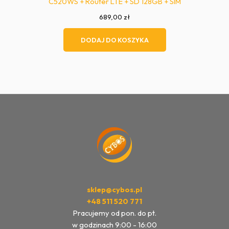
C520WS + Router LTE + SD 128GB + SIM
689,00
zł
DODAJ DO KOSZYKA
sklep@cybos.pl
+48 511 520 771
Pracujemy od pon. do pt.
w godzinach 9:00 - 16:00