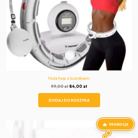
Hula hop z licznikiem
Pierwotna
Aktualna
99,00
zł
84,00
zł
cena
cena
wynosiła:
wynosi:
DODAJ DO KOSZYKA
99,00 zł.
84,00 zł.
PROMOCJA