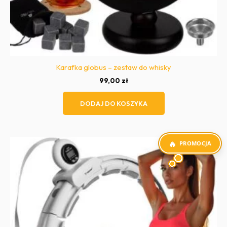
Karafka globus – zestaw do whisky
99,00
zł
DODAJ DO KOSZYKA
PROMOCJA