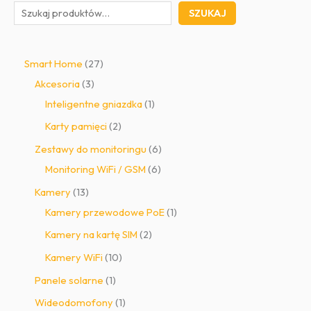
SZUKAJ
2
Smart Home
27
3
7
Akcesoria
3
p
p
1
Inteligentne gniazdka
1
r
r
p
2
Karty pamięci
2
o
o
r
p
6
Zestawy do monitoringu
6
d
d
o
r
6
p
Monitoring WiFi / GSM
6
u
u
d
o
p
r
1
Kamery
13
k
k
u
d
r
o
3
1
Kamery przewodowe PoE
1
t
t
k
u
o
d
p
p
2
Kamery na kartę SIM
2
y
ó
t
k
d
u
r
r
p
1
Kamery WiFi
10
w
t
u
k
o
o
r
0
1
Panele solarne
1
y
k
t
d
d
o
p
p
1
Wideodomofony
1
t
ó