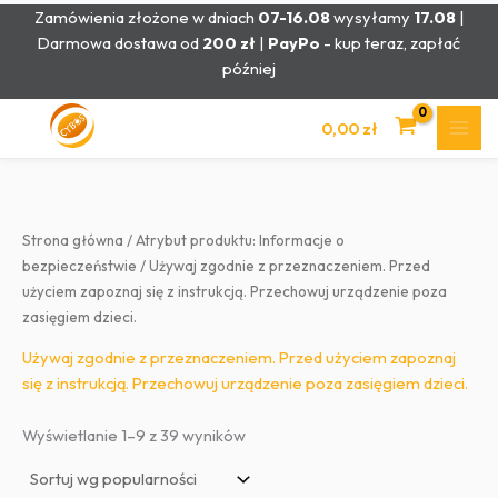
Przejdź
Zamówienia złożone w dniach
07-16.08
wysyłamy
17.08
|
do
Darmowa dostawa od
200 zł
|
PayPo
- kup teraz, zapłać
treści
później
0,00
zł
Strona główna
/ Atrybut produktu: Informacje o
bezpieczeństwie / Używaj zgodnie z przeznaczeniem. Przed
użyciem zapoznaj się z instrukcją. Przechowuj urządzenie poza
zasięgiem dzieci.
Używaj zgodnie z przeznaczeniem. Przed użyciem zapoznaj
się z instrukcją. Przechowuj urządzenie poza zasięgiem dzieci.
Posortowane
Wyświetlanie 1–9 z 39 wyników
według
popularności