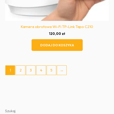
Kamera obrotowa Wi-Fi TP-Link Tapo C210
120,00
zł
DODAJ DO KOSZYKA
1
2
3
4
5
→
Szukaj