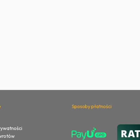
e
Sposoby płatności
rywatności
zwrotów