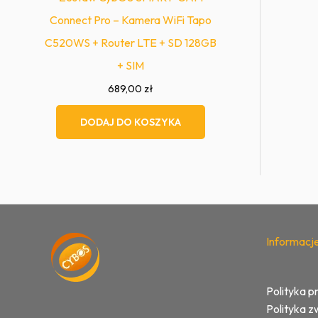
Connect Pro – Kamera WiFi Tapo
C520WS + Router LTE + SD 128GB
+ SIM
689,00
zł
DODAJ DO KOSZYKA
Informacj
Polityka p
Polityka 