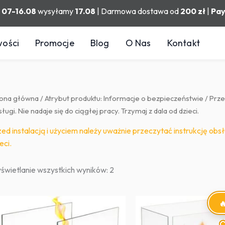
h
07-16.08
wysyłamy
17.08
| Darmowa dostawa od
200 zł
|
Pa
ości
Promocje
Blog
O Nas
Kontakt
rona główna
/ Atrybut produktu: Informacje o bezpieczeństwie / Przed
ługi. Nie nadaje się do ciągłej pracy. Trzymaj z dala od dzieci.
ed instalacją i użyciem należy uważnie przeczytać instrukcję obsłu
eci.
Posortowane
świetlanie wszystkich wyników: 2
według
popularności