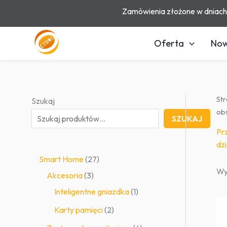
Przejdź
Zamówienia złożone w dniac
do
treści
Oferta
Now
St
Szukaj
obs
SZUKAJ
Prz
dzi
2
Smart Home
27
Wy
3
7
Akcesoria
3
p
p
1
Inteligentne gniazdka
1
r
r
p
2
Karty pamięci
2
o
o
r
p