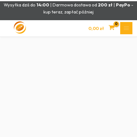
Przejdź
Wysyłka dziś do
14:00
| Darmowa dostawa od
200 zł
|
PayPo
-
do
kup teraz, zapłać później
treści
0,00
zł