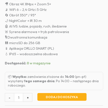
🎥 Obraz 4K 8Mpx + Zoom 5×
📡 WiFi 6 – 2,4 GHz i 5 GHz
🔄 Obrót 350° / 95°
🌙 NightColor + IR 30 m
🤖 AI IVS: ludzie, pojazdy, ruch, śledzenie
🚨 Syrena alarmowa + tryb patrolowania
🎙️ Dwustronna komunikacja
💾 microSD do 256 GB
📱 Aplikacja ORLLO SMART (PL)
💧 IP65 – wodoszczelna obudowa
Dostępność:
8 w magazynie
📦
Wysyłka:
zamówienia złożone do
14:00
(pn–pt)
wysyłamy
tego samego dnia
. Po 14:00 – następnego dnia
roboczego.
ilość
DODAJ DO KOSZYKA
-
+
Kamera
WiFi