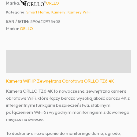
ORLLO
Marka:
IP
Kategorie:
Smart Home
,
Kamery
,
Kamery WiFi
Zewnętrzna
Obrotowa
EAN / GTIN:
5906412975408
ORLLO
Marka:
ORLLO
TZ6
4K
Opis
Informacje dodatkowe
Kamera WiFi IP Zewnętrzna Obrotowa ORLLO TZ6 4K
Kamera ORLLO TZ6 4K to nowoczesna, zewnętrzna kamera
obrotowa WiFi, która łączy bardzo wysoką jakość obrazu 4K z
inteligentnymi funkcjami bezpieczeństwa, stabilnym
połączeniem WiFi 6 i wygodnym monitoringiem z dowolnego
miejsca na świecie.
To doskonałe rozwiązanie do monitoringu domu, ogrodu,