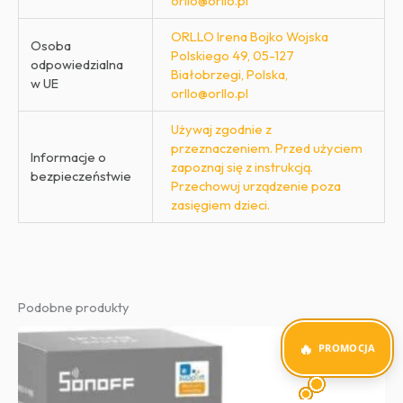
orllo@orllo.pl
ORLLO Irena Bojko Wojska
Osoba
Polskiego 49, 05-127
odpowiedzialna
Białobrzegi, Polska,
w UE
orllo@orllo.pl
Używaj zgodnie z
przeznaczeniem. Przed użyciem
Informacje o
zapoznaj się z instrukcją.
bezpieczeństwie
Przechowuj urządzenie poza
zasięgiem dzieci.
Podobne produkty
PROMOCJA