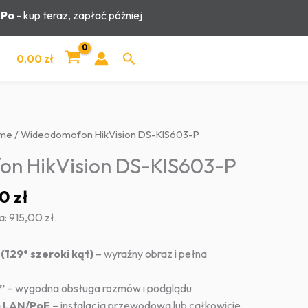
yPo
- kup teraz, zapłać później
Szukaj
0,00
zł
ome
/ Wideodomofon HikVision DS-KIS603-P
n HikVision DS-KIS603-P
wotna
Aktualna
00
zł
cena
a:
915,00
zł
.
iła:
wynosi:
00 zł.
915,00 zł.
(129° szeroki kąt)
– wyraźny obraz i pełna
”
– wygodna obsługa rozmów i podglądu
b LAN/PoE
– instalacja przewodowa lub całkowicie