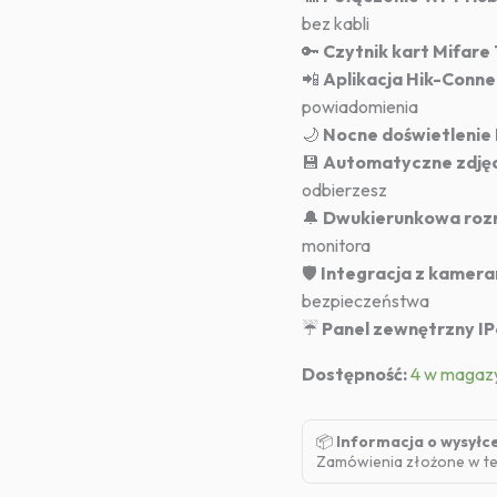
bez kabli
🔑
Czytnik kart Mifare
📲
Aplikacja Hik-Conne
powiadomienia
🌙
Nocne doświetlenie 
💾
Automatyczne zdjęc
odbierzesz
🔔
Dwukierunkowa roz
monitora
🛡
Integracja z kamera
bezpieczeństwa
☔
Panel zewnętrzny I
Dostępność:
4 w magaz
📦
Informacja o wysyłc
Zamówienia złożone w te