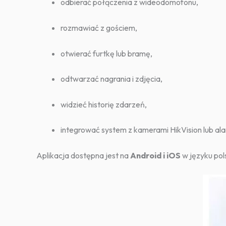
odbierać połączenia z wideodomofonu,
rozmawiać z gościem,
otwierać furtkę lub bramę,
odtwarzać nagrania i zdjęcia,
widzieć historię zdarzeń,
integrować system z kamerami HikVision lub a
Aplikacja dostępna jest na
Android i iOS
w języku pol