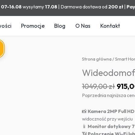
h
07-16.08
wysyłamy
17.08
| Darmowa dostawa od
200 zł
|
Pa
ości
Promocje
Blog
O Nas
Kontakt
Strona główna
/
Smart H
Wideodomofo
Pier
1049,00
zł
915,
cena
Poprzednia najniższa cen
wynos
1049,
📸
Kamera 2MP Full HD 
widoczność przy wejściu
📱
Monitor dotykowy 7
📶
Połączenie Wi-Fi lu