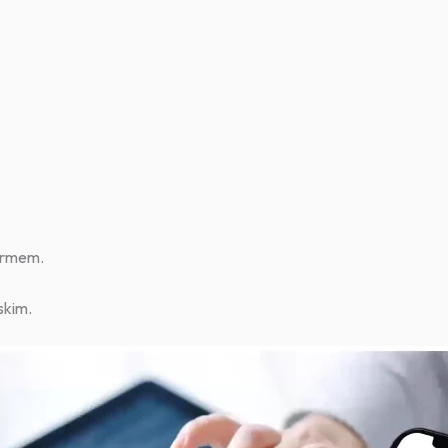
larmem.
skim.