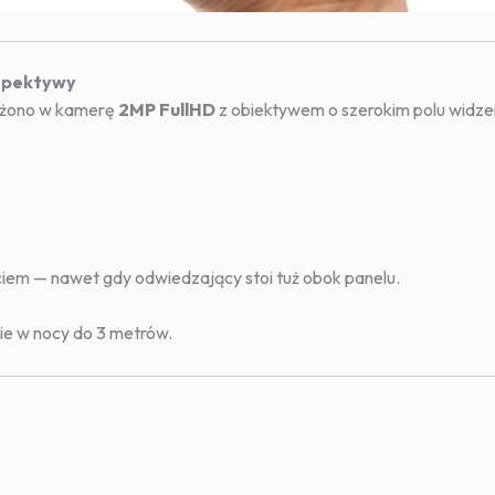
rspektywy
żono w kamerę
2MP FullHD
z obiektywem o szerokim polu widzen
iem — nawet gdy odwiedzający stoi tuż obok panelu.
ie w nocy do 3 metrów.