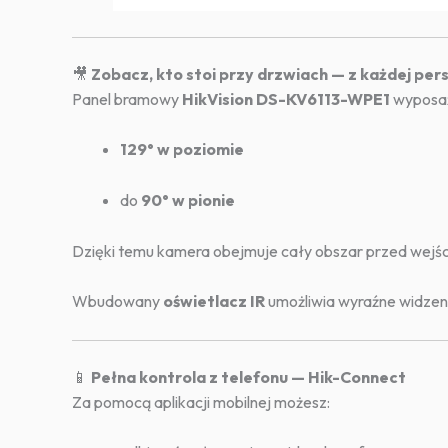
🎥
Zobacz, kto stoi przy drzwiach — z każdej pe
Panel bramowy
HikVision DS-KV6113-WPE1
wyposa
129° w poziomie
do
90° w pionie
Dzięki temu kamera obejmuje cały obszar przed wejśc
Wbudowany
oświetlacz IR
umożliwia wyraźne widzen
📱
Pełna kontrola z telefonu — Hik-Connect
Za pomocą aplikacji mobilnej możesz: