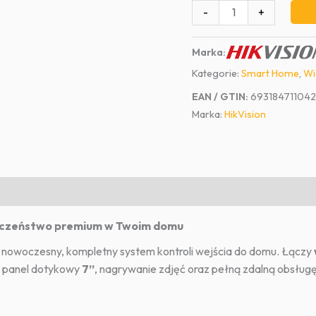
ilość
-
+
Wideodomofon
HikVision
Marka:
DS-
Kategorie:
Smart Home
,
Wi
KIS603-
P
EAN / GTIN:
69318471104
Marka:
HikVision
eczeństwo premium w Twoim domu
owoczesny, kompletny system kontroli wejścia do domu. Łączy
, panel dotykowy
7”
, nagrywanie zdjęć oraz pełną zdalną obsługę