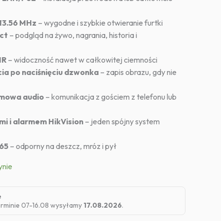
 13.56 MHz
– wygodne i szybkie otwieranie furtki
ct
– podgląd na żywo, nagrania, historia i
IR
– widoczność nawet w całkowitej ciemności
ia po naciśnięciu dzwonka
– zapis obrazu, gdy nie
mowa audio
– komunikacja z gościem z telefonu lub
mi i alarmem HikVision
– jeden spójny system
P65
– odporny na deszcz, mróz i pył
ynie
e
rminie 07-16.08 wysyłamy
17.08.2026
.