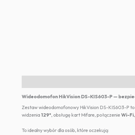
Opis
Informacje dodatkowe
Wideodomofon HikVision DS-KIS603-P — bezpi
Zestaw wideodomofonowy HikVision DS-KIS603-P to n
widzenia
129°
, obsługę kart Mifare, połączenie
Wi-Fi
To idealny wybór dla osób, które oczekują: