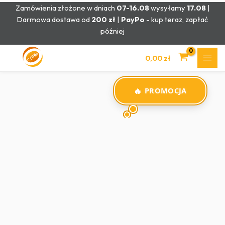
Przejdź
Zamówienia złożone w dniach
07-16.08
wysyłamy
17.08
|
do
Darmowa dostawa od
200 zł
|
PayPo
- kup teraz, zapłać
treści
później
0,00
zł
PROMOCJA