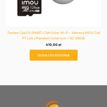
Zestaw CybOS SMART-CAM Solar Wi-Fi – Kamera IMOU Cell
PT Lite z Panelem Solarnym + SD 128GB
410,00
zł
DODAJ DO KOSZYKA