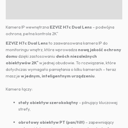
Informacje dodatkowe
Opinie (0)
Kamera IP wewnętrzna
EZVIZ H7c Dual Lens
– podwójna
ochrona, pełna kontrola 2K⁺
EZVIZ H7c Dual Lens
to zaawansowana kamera IP do
monitoringu wnętrz, która wprowadza
nową jakość ochrony
domu
dzięki zastosowaniu
dwóch niezależnych
obiektywów 2K⁺
w jednej obudowie. To rozwiązanie, które
dotychczas wymagało pamiętania o kilku kamerach – teraz
masz je
w jednym, inteligentnym urządzeniu
.
Kamera łączy:
stały obiektyw szerokokątny
– pilnujący kluczowej
strefy,
obrotowy obiektyw PT (pan/tilt)
– zapewniający