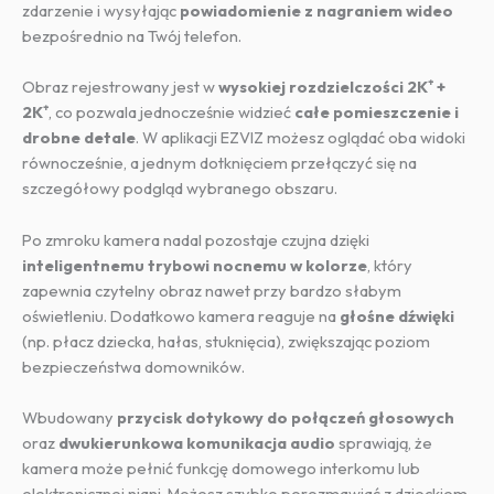
zdarzenie i wysyłając
powiadomienie z nagraniem wideo
bezpośrednio na Twój telefon.
Obraz rejestrowany jest w
wysokiej rozdzielczości 2K⁺ +
2K⁺
, co pozwala jednocześnie widzieć
całe pomieszczenie i
drobne detale
. W aplikacji EZVIZ możesz oglądać oba widoki
równocześnie, a jednym dotknięciem przełączyć się na
szczegółowy podgląd wybranego obszaru.
Po zmroku kamera nadal pozostaje czujna dzięki
inteligentnemu trybowi nocnemu w kolorze
, który
zapewnia czytelny obraz nawet przy bardzo słabym
oświetleniu. Dodatkowo kamera reaguje na
głośne dźwięki
(np. płacz dziecka, hałas, stuknięcia), zwiększając poziom
bezpieczeństwa domowników.
Wbudowany
przycisk dotykowy do połączeń głosowych
oraz
dwukierunkowa komunikacja audio
sprawiają, że
kamera może pełnić funkcję domowego interkomu lub
elektronicznej niani. Możesz szybko porozmawiać z dzieckiem,