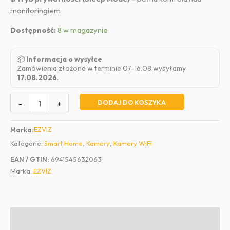
monitoringiem
Dostępność:
8 w magazynie
📦
Informacja o wysyłce
Zamówienia złożone w terminie 07-16.08 wysyłamy
17.08.2026
.
ilość
DODAJ DO KOSZYKA
-
+
Kamera
IP
EZVIZ
Marka:
wewnętrzna
Kategorie:
Smart Home
,
Kamery
,
Kamery WiFi
EZVIZ
H7c
EAN / GTIN:
6941545632063
Dual
Marka:
EZVIZ
Lens
Opis