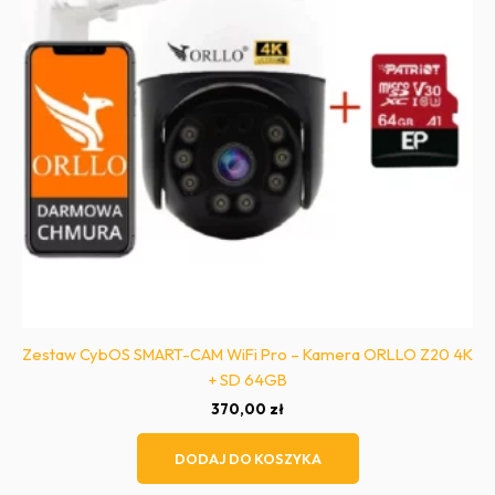
Zestaw CybOS SMART-CAM WiFi Pro – Kamera ORLLO Z20 4K
+ SD 64GB
370,00
zł
DODAJ DO KOSZYKA