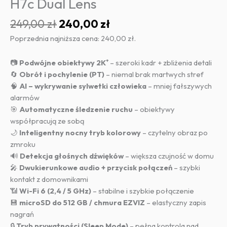
H7c Dual Lens
Pierwotna
Aktualna
249,00
zł
240,00
zł
cena
cena
Poprzednia najniższa cena:
240,00
zł
.
wynosiła:
wynosi:
249,00 zł.
240,00 zł.
📷
Podwójne obiektywy 2K⁺
– szeroki kadr + zbliżenia detali
🔄
Obrót i pochylenie (PT)
– niemal brak martwych stref
🧠
AI – wykrywanie sylwetki człowieka
– mniej fałszywych
alarmów
🎯
Automatyczne śledzenie ruchu
– obiektywy
współpracują ze sobą
🌙
Inteligentny nocny tryb kolorowy
– czytelny obraz po
zmroku
🔊
Detekcja głośnych dźwięków
– większa czujność w domu
🎤
Dwukierunkowe audio + przycisk połączeń
– szybki
kontakt z domownikami
📶
Wi-Fi 6 (2,4 / 5 GHz)
– stabilne i szybkie połączenie
💾
microSD do 512 GB / chmura EZVIZ
– elastyczny zapis
nagrań
🔒
Tryb prywatności (Sleep Mode)
– pełna kontrola nad