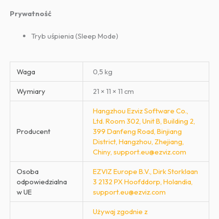
Prywatność
Tryb uśpienia (Sleep Mode)
Waga
0,5 kg
Wymiary
21 × 11 × 11 cm
Hangzhou Ezviz Software Co.,
Ltd. Room 302, Unit B, Building 2,
Producent
399 Danfeng Road, Binjiang
District, Hangzhou, Zhejiang,
Chiny, support.eu@ezviz.com
Osoba
EZVIZ Europe B.V., Dirk Storklaan
odpowiedzialna
3 2132 PX Hoofddorp, Holandia,
w UE
support.eu@ezviz.com
Używaj zgodnie z