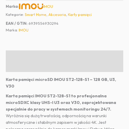
IMOU
Marka:
Kategorie:
Smart Home
,
Akcesoria
,
Karty pamięci
EAN / GTIN:
6939554930294
Marka:
IMOU
Opis
Informacje dodatkowe
Karta pamięci microSD IMOU ST2-128-S1 – 128 GB, U3,
V30
Karta pamięci IMOU ST2-128-S1 to profesjonalna
microSDXC klasy UHS-I U3 oraz V30, zaprojektowana
specjalnie do pracy w systemach monitoringu 24/7.
Wyróżnia się dużą trwałością, odpornością na warunki
atmosferyczne i stabilnym zapisem w jakości 4K. Jest
polecana szczególnie do kamer marki Imou i Dahua, które