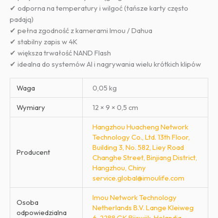
✔ odporna na temperatury i wilgoć (tańsze karty często
padają)
✔ pełna zgodność z kamerami Imou / Dahua
✔ stabilny zapis w 4K
✔ większa trwałość NAND Flash
✔ idealna do systemów AI i nagrywania wielu krótkich klipów
Waga
0,05 kg
Wymiary
12 × 9 × 0,5 cm
Hangzhou Huacheng Network
Technology Co., Ltd. 13th Floor,
Building 3, No. 582, Liey Road
Producent
Changhe Street, Binjiang District,
Hangzhou, Chiny
service.global@imoulife.com
Imou Network Technology
Osoba
Netherlands B.V. Lange Kleiweg
odpowiedzialna
6, 2288 GK Rijswijk, Holandia,