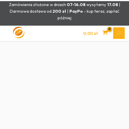
Przejdź
Zamówienia złożone w dniach
07-16.08
wysyłamy
17.08
|
do
Darmowa dostawa od
200 zł
|
PayPo
- kup teraz, zapłać
treści
później
0,00
zł