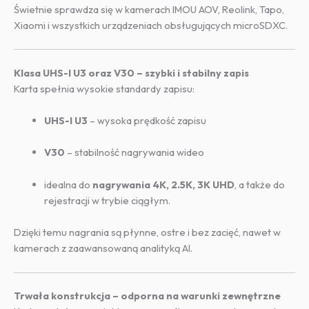
Świetnie sprawdza się w kamerach IMOU AOV, Reolink, Tapo,
Xiaomi i wszystkich urządzeniach obsługujących microSDXC.
Klasa UHS-I U3 oraz V30 – szybki i stabilny zapis
Karta spełnia wysokie standardy zapisu:
UHS-I U3
– wysoka prędkość zapisu
V30
– stabilność nagrywania wideo
idealna do
nagrywania 4K, 2.5K, 3K UHD
, a także do
rejestracji w trybie ciągłym.
Dzięki temu nagrania są płynne, ostre i bez zacięć, nawet w
kamerach z zaawansowaną analityką AI.
Trwała konstrukcja – odporna na warunki zewnętrzne