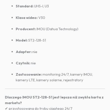
Standard:
UHS-I, U3
Klasa wideo:
V30
Producent:
IMOU (Dahua Technology)
Model:
ST2-128-S1
Adapter:
nie
Czytnik:
nie
Zastosowanie:
monitoring 24/7, kamery IMOU,
kamery LTE, kamery solarne, rejestratory
Dlaczego IMOU ST2-128-S1 jest lepsza niż zwykła karta z
marketu?
✔ przystosowana do trybu ciągłego 24/7