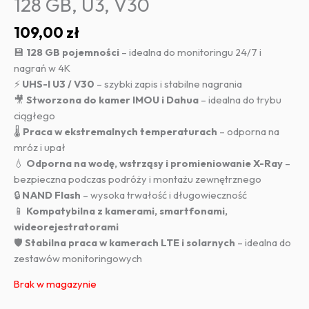
128 GB, U3, V30
109,00
zł
💾
128 GB pojemności
– idealna do monitoringu 24/7 i
nagrań w 4K
⚡
UHS-I U3 / V30
– szybki zapis i stabilne nagrania
🎥
Stworzona do kamer IMOU i Dahua
– idealna do trybu
ciągłego
🌡
Praca w ekstremalnych temperaturach
– odporna na
mróz i upał
💧
Odporna na wodę, wstrząsy i promieniowanie X-Ray
–
bezpieczna podczas podróży i montażu zewnętrznego
🔒
NAND Flash
– wysoka trwałość i długowieczność
📱
Kompatybilna z kamerami, smartfonami,
wideorejestratorami
🛡
Stabilna praca w kamerach LTE i solarnych
– idealna do
zestawów monitoringowych
Brak w magazynie