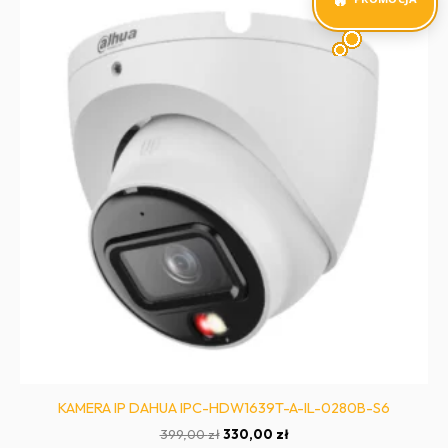
KAMERA IP DAHUA IPC-HDW1639T-A-IL-0280B-S6
Pierwotna
Aktualna
399,00
zł
330,00
zł