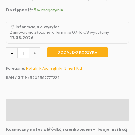
Dostępność:
5 w magazynie
📦
Informacja o wysyłce
Zamówienia złożone w terminie 07-16.08 wysyłamy
17.08.2026
.
ilość
DODAJ DO KOSZYKA
-
+
Notes
z
Kategorie:
Notatniki/pamiętniki
,
Smart Kid
motywem
EAN / GTIN:
5905567777226
ASTRONAUTY
wzór
4
Opis
Informacje dodatkowe
Kosmiczny notes z kłódką i cienkopisem – Twoje myśli są