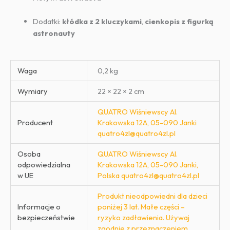
Dodatki:
kłódka z 2 kluczykami
,
cienkopis z figurką
astronauty
Waga
0,2 kg
Wymiary
22 × 22 × 2 cm
QUATRO Wiśniewscy Al.
Producent
Krakowska 12A, 05-090 Janki
quatro4zl@quatro4zl.pl
Osoba
QUATRO Wiśniewscy Al.
odpowiedzialna
Krakowska 12A, 05-090 Janki,
w UE
Polska quatro4zl@quatro4zl.pl
Produkt nieodpowiedni dla dzieci
Informacje o
poniżej 3 lat. Małe części –
bezpieczeństwie
ryzyko zadławienia. Używaj
zgodnie z przeznaczeniem.