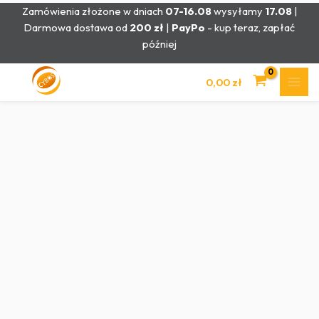
Przejdź
Zamówienia złożone w dniach
07-16.08
wysyłamy
17.08
|
do
Darmowa dostawa od
200 zł
|
PayPo
- kup teraz, zapłać
treści
później
0,00
zł