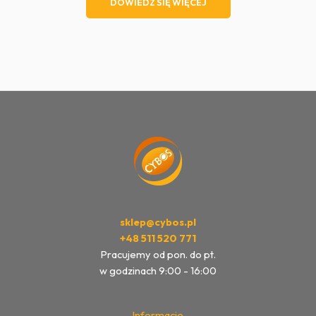
DOWIEDZ SIĘ WIĘCEJ
169,00 zł.
139,00 zł.
sklep@cybos.pl
+48 511 520 771
Pracujemy od pon. do pt.
w godzinach 9:00 - 16:00
Informacje