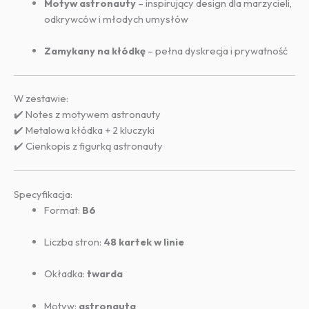
Motyw astronauty
– inspirujący design dla marzycieli,
odkrywców i młodych umysłów
Zamykany na kłódkę
– pełna dyskrecja i prywatność
W zestawie:
✔️ Notes z motywem astronauty
✔️ Metalowa kłódka + 2 kluczyki
✔️ Cienkopis z figurką astronauty
Specyfikacja:
Format:
B6
Liczba stron:
48 kartek w linie
Okładka:
twarda
Motyw:
astronauta