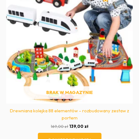
BRAK W MAGAZYNIE
Drewniana kolejka 88 elementów – rozbudowany zestaw z
portem
Pierwotna
Aktualna
169,00
zł
139,00
zł
cena
cena
wynosiła:
wynosi: