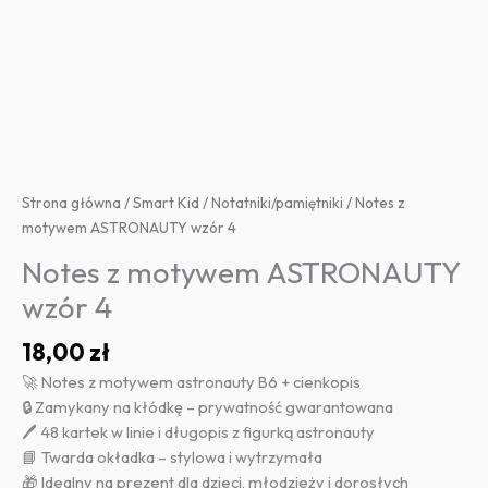
Strona główna
/
Smart Kid
/
Notatniki/pamiętniki
/ Notes z
motywem ASTRONAUTY wzór 4
Notes z motywem ASTRONAUTY
wzór 4
18,00
zł
🚀 Notes z motywem astronauty B6 + cienkopis
🔒 Zamykany na kłódkę – prywatność gwarantowana
🖊️ 48 kartek w linie i długopis z figurką astronauty
📘 Twarda okładka – stylowa i wytrzymała
🎁 Idealny na prezent dla dzieci, młodzieży i dorosłych