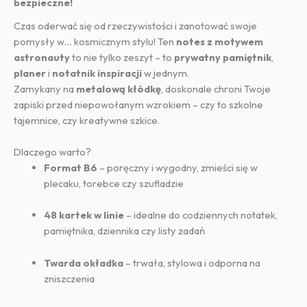
bezpieczne!
Czas oderwać się od rzeczywistości i zanotować swoje
pomysły w… kosmicznym stylu! Ten
notes z motywem
astronauty
to nie tylko zeszyt – to
prywatny pamiętnik
,
planer
i
notatnik inspiracji
w jednym.
Zamykany na
metalową kłódkę
, doskonale chroni Twoje
zapiski przed niepowołanym wzrokiem – czy to szkolne
tajemnice, czy kreatywne szkice.
Dlaczego warto?
Format B6
– poręczny i wygodny, zmieści się w
plecaku, torebce czy szufladzie
48 kartek w linie
– idealne do codziennych notatek,
pamiętnika, dziennika czy listy zadań
Twarda okładka
– trwała, stylowa i odporna na
zniszczenia