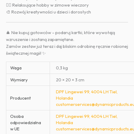
🧘‍♀️ Relaksujące hobby w zimowe wieczory
🎨 Rozwój kreatywności u dzieci i dorosłych
🎄 Nie kupuj gotowców – podaruj kartki, które wywołają
wzruszenie i zostaną zapamiętane.
Zamów zestaw już teraz i daj bliskim odrobinę ręcznie robionej
świątecznej magii! ✨
Waga
0,3 kg
Wymiary
20 × 20 × 3 cm
DPF Lingewei 99, 4004 LH Tiel,
Producent
Holandia
customerservices@dynamicproducts.e
Osoba
DPF Lingewei 99, 4004 LH Tiel,
odpowiedzialna
Holandia
w UE
customerservices@dynamicproducts.e