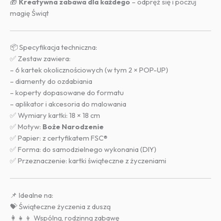
🎁
Kreatywna zabawa dla każdego
– odpręż się i poczuj
magię Świąt
📦 Specyfikacja techniczna:
✅ Zestaw zawiera:
– 6 kartek okolicznościowych (w tym 2 × POP-UP)
– diamenty do ozdabiania
– koperty dopasowane do formatu
– aplikator i akcesoria do malowania
✅ Wymiary kartki: 18 × 18 cm
✅ Motyw:
Boże Narodzenie
✅ Papier: z certyfikatem FSC®
✅ Forma: do samodzielnego wykonania (DIY)
✅ Przeznaczenie: kartki świąteczne z życzeniami
📌 Idealne na:
💝 Świąteczne życzenia z duszą
👩‍👧‍👦 Wspólną, rodzinną zabawę