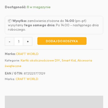
Dostępność:
8 w magazynie
📦
Wysyłka:
zamówienia złożone do
14:00
(pn–pt)
wysyłamy
tego samego dnia
. Po 14:00 – następnego dnia
roboczego.
ilość
DODAJ DO KOSZYKA
-
+
DIY
Kartki
CRAFT WORLD
Marka:
okolicznościowe
Kategorie:
Kartki okolicznościowe DIY
,
Smart Kid
,
Akcesoria
6
świąteczne
szt.
Boże
EAN / GTIN:
8721225773129
Narodzenie
Marka:
CRAFT WORLD
Opis