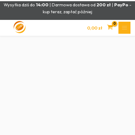
Przejdź
Wysyłka dziś do
14:00
| Darmowa dostawa od
200 zł
|
PayPo
-
do
kup teraz, zapłać później
treści
0,00
zł