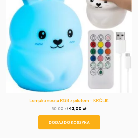
Lampka nocna RGB z pilotem – KRÓLIK
Pierwotna
Aktualna
50,00
zł
42,00
zł
cena
cena
wynosiła:
wynosi:
DODAJ DO KOSZYKA
50,00 zł.
42,00 zł.