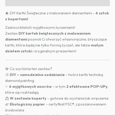
Informacje dodatkowe
🎄 DIY Kartki Świąteczne z malowaniem diamentami –
6 sztuk
z kopertami
!
Zaskocz bliskich wyjątkowymi życzeniami!
Zestaw
DIY kartek świątecznych z malowaniem
diamentami
pozwoli Ci stworzyć własnoręczne, błyszczące
kartki, które będą nie tylko formą życzeń, ale także
małym
dziełem sztuki
i oryginalnym prezentem!
💎 Co wyróżnia ten zestaw?
🎨
DIY – samodzielne ozdabianie
– twórz kartki techniką
diamond painting
✨
6 wyjątkowych wzorów
– w tym
2 efektowne POP-UPy
,
które się rozkładają
📩
W zestawie koperty
– gotowe do wysłania lub wręczenia
🌿
Ekologiczny papier
– certyfikat FSC®, z poszanowaniem
środowiska