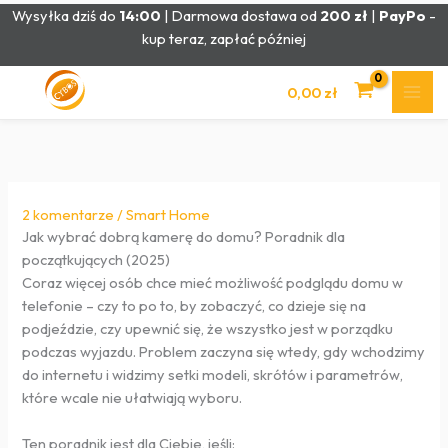
Przejdź
Wysyłka dziś do
14:00
| Darmowa dostawa od
200 zł
|
PayPo
-
do
kup teraz, zapłać później
treści
0,00
zł
2 komentarze
/
Smart Home
Jak wybrać dobrą kamerę do domu? Poradnik dla
początkujących (2025)
Coraz więcej osób chce mieć możliwość podglądu domu w
telefonie – czy to po to, by zobaczyć, co dzieje się na
podjeździe, czy upewnić się, że wszystko jest w porządku
podczas wyjazdu. Problem zaczyna się wtedy, gdy wchodzimy
do internetu i widzimy setki modeli, skrótów i parametrów,
które wcale nie ułatwiają wyboru.
Ten poradnik jest dla Ciebie, jeśli: