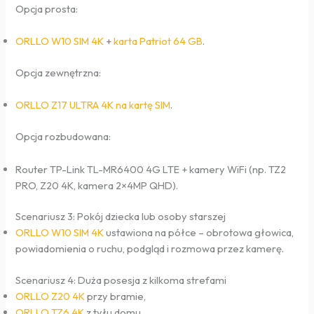
Opcja prosta:
ORLLO W10 SIM 4K
+
karta Patriot 64 GB
.
Opcja zewnętrzna:
ORLLO Z17 ULTRA 4K na kartę SIM
.
Opcja rozbudowana:
Router TP-Link TL-MR6400 4G LTE + kamery WiFi (np. TZ2
PRO, Z20 4K, kamera 2×4MP QHD).
Scenariusz 3: Pokój dziecka lub osoby starszej
ORLLO W10 SIM 4K
ustawiona na półce – obrotowa głowica,
powiadomienia o ruchu, podgląd i rozmowa przez kamerę.
Scenariusz 4: Duża posesja z kilkoma strefami
ORLLO Z20 4K
przy bramie,
ORLLO TZ6 4K
z tyłu domu,