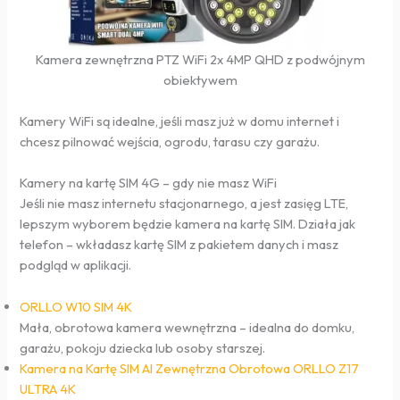
Kamera zewnętrzna PTZ WiFi 2x 4MP QHD z podwójnym
obiektywem
Kamery WiFi są idealne, jeśli masz już w domu internet i
chcesz pilnować wejścia, ogrodu, tarasu czy garażu.
Kamery na kartę SIM 4G – gdy nie masz WiFi
Jeśli nie masz internetu stacjonarnego, a jest zasięg LTE,
lepszym wyborem będzie kamera na kartę SIM. Działa jak
telefon – wkładasz kartę SIM z pakietem danych i masz
podgląd w aplikacji.
ORLLO W10 SIM 4K
Mała, obrotowa kamera wewnętrzna – idealna do domku,
garażu, pokoju dziecka lub osoby starszej.
Kamera na Kartę SIM AI Zewnętrzna Obrotowa ORLLO Z17
ULTRA 4K