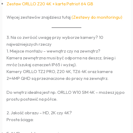
Zestaw ORLLO Z20 4K + karta Patriot 64 GB
Więcej zestawów znajdziesz tutaj
(Zestawy do monitoringu)
3. Na co zwrócić uwagę przy wyborze kamery? 10
najważniejszych rzeczy
1. Miejsce montażu – wewnątrz czy na zewnątrz?
Kamera zewnętrzna musi być odporna na deszcz, śnieg i
mróz (szukaj oznaczeń IP65 i wyżej).
Kamery ORLLO TZ2 PRO, Z20 4K, TZ6 4K oraz kamera
2×4MP QHD są przeznaczone do pracy na zewnątrz.
Do wnętrz idealna jest np. ORLLO W10 SIM 4K – możesz ją po
prostu postawić na półce.
2. Jakość obrazu – HD, 2K czy 4K?
Prosta ściąga: