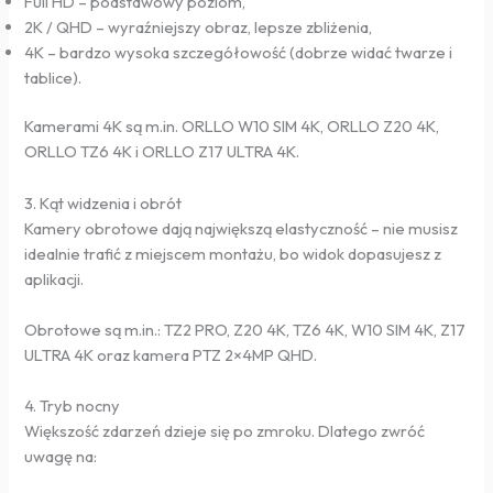
Full HD – podstawowy poziom,
2K / QHD – wyraźniejszy obraz, lepsze zbliżenia,
4K – bardzo wysoka szczegółowość (dobrze widać twarze i
tablice).
Kamerami 4K są m.in. ORLLO W10 SIM 4K, ORLLO Z20 4K,
ORLLO TZ6 4K i ORLLO Z17 ULTRA 4K.
3. Kąt widzenia i obrót
Kamery obrotowe dają największą elastyczność – nie musisz
idealnie trafić z miejscem montażu, bo widok dopasujesz z
aplikacji.
Obrotowe są m.in.: TZ2 PRO, Z20 4K, TZ6 4K, W10 SIM 4K, Z17
ULTRA 4K oraz kamera PTZ 2×4MP QHD.
4. Tryb nocny
Większość zdarzeń dzieje się po zmroku. Dlatego zwróć
uwagę na: