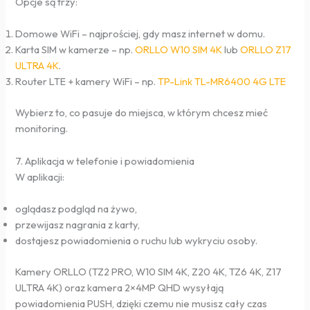
Opcje są trzy:
Domowe WiFi – najprościej, gdy masz internet w domu.
Karta SIM w kamerze – np.
ORLLO W10 SIM 4K
lub
ORLLO Z17
ULTRA 4K
.
Router LTE + kamery WiFi – np.
TP-Link TL-MR6400 4G LTE
Wybierz to, co pasuje do miejsca, w którym chcesz mieć
monitoring.
7. Aplikacja w telefonie i powiadomienia
W aplikacji:
oglądasz podgląd na żywo,
przewijasz nagrania z karty,
dostajesz powiadomienia o ruchu lub wykryciu osoby.
Kamery ORLLO (TZ2 PRO, W10 SIM 4K, Z20 4K, TZ6 4K, Z17
ULTRA 4K) oraz kamera 2×4MP QHD wysyłają
powiadomienia PUSH, dzięki czemu nie musisz cały czas