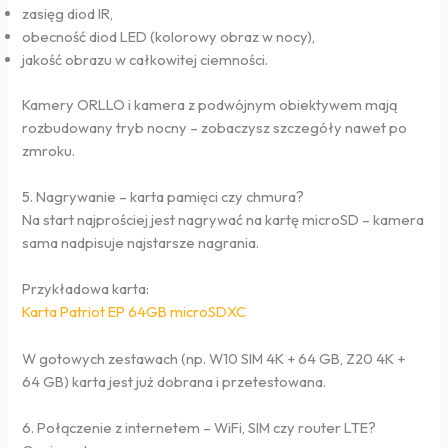
zasięg diod IR,
obecność diod LED (kolorowy obraz w nocy),
jakość obrazu w całkowitej ciemności.
Kamery ORLLO i kamera z podwójnym obiektywem mają
rozbudowany tryb nocny – zobaczysz szczegóły nawet po
zmroku.
5. Nagrywanie – karta pamięci czy chmura?
Na start najprościej jest nagrywać na kartę microSD – kamera
sama nadpisuje najstarsze nagrania.
Przykładowa karta:
Karta Patriot EP 64GB microSDXC
W gotowych zestawach (np. W10 SIM 4K + 64 GB, Z20 4K +
64 GB) karta jest już dobrana i przetestowana.
6. Połączenie z internetem – WiFi, SIM czy router LTE?