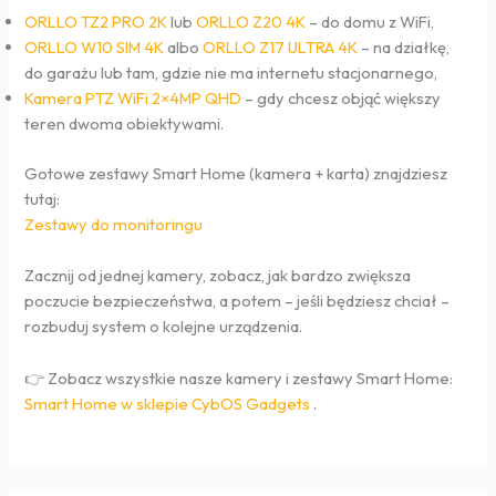
ORLLO TZ2 PRO 2K
lub
ORLLO Z20 4K
– do domu z WiFi,
ORLLO W10 SIM 4K
albo
ORLLO Z17 ULTRA 4K
– na działkę,
do garażu lub tam, gdzie nie ma internetu stacjonarnego,
Kamera PTZ WiFi 2×4MP QHD
– gdy chcesz objąć większy
teren dwoma obiektywami.
Gotowe zestawy Smart Home (kamera + karta) znajdziesz
tutaj:
Zestawy do monitoringu
Zacznij od jednej kamery, zobacz, jak bardzo zwiększa
poczucie bezpieczeństwa, a potem – jeśli będziesz chciał –
rozbuduj system o kolejne urządzenia.
👉 Zobacz wszystkie nasze kamery i zestawy Smart Home:
Smart Home w sklepie CybOS Gadgets
.