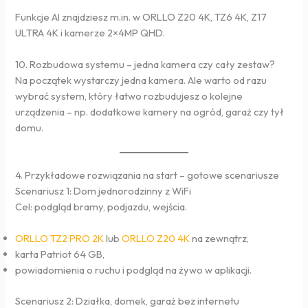
Funkcje AI znajdziesz m.in. w ORLLO Z20 4K, TZ6 4K, Z17
ULTRA 4K i kamerze 2×4MP QHD.
10. Rozbudowa systemu – jedna kamera czy cały zestaw?
Na początek wystarczy jedna kamera. Ale warto od razu
wybrać system, który łatwo rozbudujesz o kolejne
urządzenia – np. dodatkowe kamery na ogród, garaż czy tył
domu.
4. Przykładowe rozwiązania na start – gotowe scenariusze
Scenariusz 1: Dom jednorodzinny z WiFi
Cel: podgląd bramy, podjazdu, wejścia.
ORLLO TZ2 PRO 2K
lub
ORLLO Z20 4K
na zewnątrz,
karta Patriot 64 GB,
powiadomienia o ruchu i podgląd na żywo w aplikacji.
Scenariusz 2: Działka, domek, garaż bez internetu