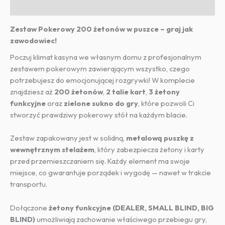
Informacje dodatkowe
Zestaw Pokerowy 200 żetonów w puszce – graj jak
zawodowiec!
Poczuj klimat kasyna we własnym domu z profesjonalnym
zestawem pokerowym zawierającym wszystko, czego
potrzebujesz do emocjonującej rozgrywki! W komplecie
znajdziesz aż
200 żetonów
,
2 talie kart
,
3 żetony
funkcyjne
oraz
zielone sukno do gry
, które pozwoli Ci
stworzyć prawdziwy pokerowy stół na każdym blacie.
Zestaw zapakowany jest w solidną,
metalową puszkę z
wewnętrznym stelażem
, który zabezpiecza żetony i karty
przed przemieszczaniem się. Każdy element ma swoje
miejsce, co gwarantuje porządek i wygodę — nawet w trakcie
transportu.
Dołączone
żetony funkcyjne (DEALER, SMALL BLIND, BIG
BLIND)
umożliwiają zachowanie właściwego przebiegu gry,