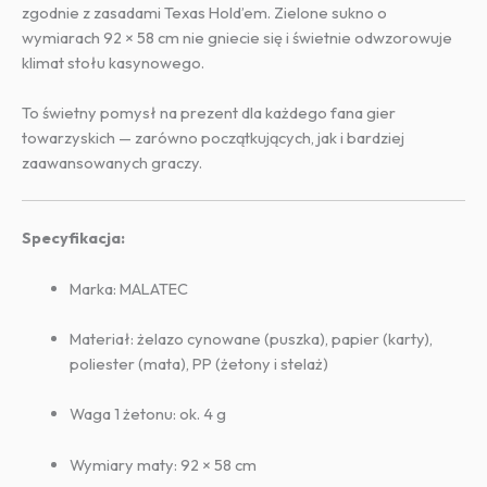
zgodnie z zasadami Texas Hold’em. Zielone sukno o
wymiarach 92 × 58 cm nie gniecie się i świetnie odwzorowuje
klimat stołu kasynowego.
To świetny pomysł na prezent dla każdego fana gier
towarzyskich — zarówno początkujących, jak i bardziej
zaawansowanych graczy.
Specyfikacja:
Marka: MALATEC
Materiał: żelazo cynowane (puszka), papier (karty),
poliester (mata), PP (żetony i stelaż)
Waga 1 żetonu: ok. 4 g
Wymiary maty: 92 × 58 cm