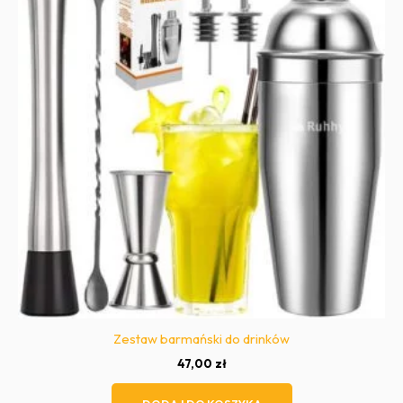
Zestaw barmański do drinków
47,00
zł