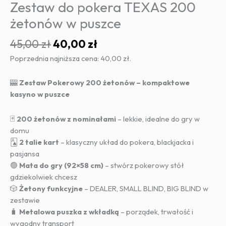
Zestaw do pokera TEXAS 200
żetonów w puszce
Pierwotna
Aktualna
45,00
zł
40,00
zł
cena
cena
Poprzednia najniższa cena:
40,00
zł
.
wynosiła:
wynosi:
45,00 zł.
40,00 zł.
🎰
Zestaw Pokerowy 200 żetonów – kompaktowe
kasyno w puszce
🃏
200 żetonów z nominałami
– lekkie, idealne do gry w
domu
🂡
2 talie kart
– klasyczny układ do pokera, blackjacka i
pasjansa
🟢
Mata do gry (92×58 cm)
– stwórz pokerowy stół
gdziekolwiek chcesz
🎲
Żetony funkcyjne
– DEALER, SMALL BLIND, BIG BLIND w
zestawie
🧳
Metalowa puszka z wkładką
– porządek, trwałość i
wygodny transport