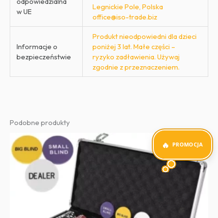
odpowiedzialna
Legnickie Pole, Polska
w UE
office@iso-trade.biz
Produkt nieodpowiedni dla dzieci
Informacje o
poniżej 3 lat. Małe części –
bezpieczeństwie
ryzyko zadławienia. Używaj
zgodnie z przeznaczeniem.
Podobne produkty
PROMOCJA