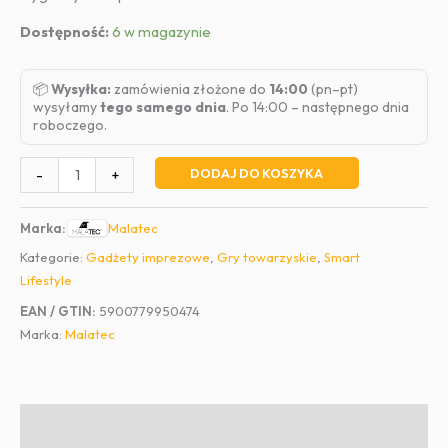
Dostępność:
6 w magazynie
📦
Wysyłka:
zamówienia złożone do
14:00
(pn–pt)
wysyłamy
tego samego dnia
. Po 14:00 – następnego dnia
roboczego.
ilość
DODAJ DO KOSZYKA
-
+
Zestaw
do
Malatec
Marka:
pokera
Kategorie:
Gadżety imprezowe
,
Gry towarzyskie
,
Smart
TEXAS
Lifestyle
200
żetonów
EAN / GTIN:
5900779950474
w
Marka:
Malatec
puszce
Opis