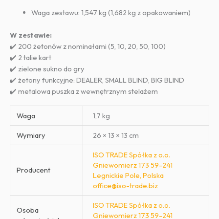
Waga zestawu: 1,547 kg (1,682 kg z opakowaniem)
W zestawie:
✔️ 200 żetonów z nominałami (5, 10, 20, 50, 100)
✔️ 2 talie kart
✔️ zielone sukno do gry
✔️ żetony funkcyjne: DEALER, SMALL BLIND, BIG BLIND
✔️ metalowa puszka z wewnętrznym stelażem
Waga
1,7 kg
Wymiary
26 × 13 × 13 cm
ISO TRADE Spółka z o.o.
Gniewomierz 173 59-241
Producent
Legnickie Pole, Polska
office@iso-trade.biz
ISO TRADE Spółka z o.o.
Osoba
Gniewomierz 173 59-241