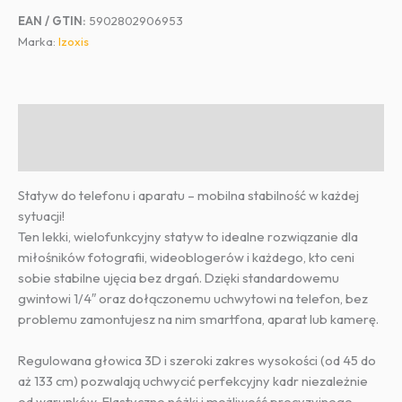
EAN / GTIN:
5902802906953
Marka:
Izoxis
Opis
Informacje dodatkowe
Statyw do telefonu i aparatu – mobilna stabilność w każdej
sytuacji!
Ten lekki, wielofunkcyjny statyw to idealne rozwiązanie dla
miłośników fotografii, wideoblogerów i każdego, kto ceni
sobie stabilne ujęcia bez drgań. Dzięki standardowemu
gwintowi 1/4″ oraz dołączonemu uchwytowi na telefon, bez
problemu zamontujesz na nim smartfona, aparat lub kamerę.
Regulowana głowica 3D i szeroki zakres wysokości (od 45 do
aż 133 cm) pozwalają uchwycić perfekcyjny kadr niezależnie
od warunków. Elastyczne nóżki i możliwość precyzyjnego