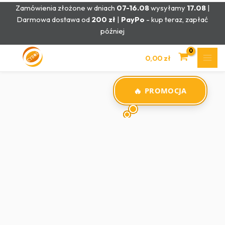
Przejdź
Zamówienia złożone w dniach
07-16.08
wysyłamy
17.08
|
do
Darmowa dostawa od
200 zł
|
PayPo
- kup teraz, zapłać
treści
później
0,00
zł
PROMOCJA