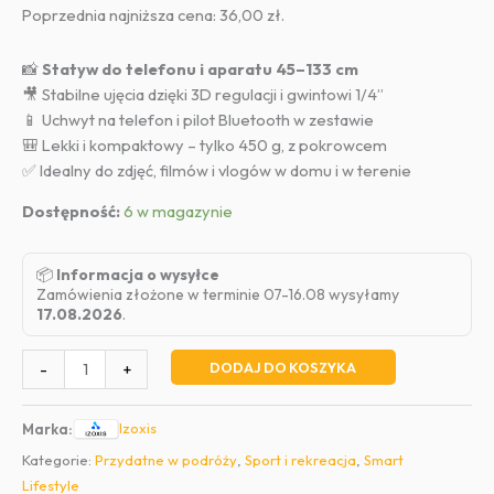
cena
cena
Poprzednia najniższa cena:
36,00
zł
.
wynosiła:
wynosi:
40,00 zł.
36,00 zł.
📸
Statyw do telefonu i aparatu 45–133 cm
🎥 Stabilne ujęcia dzięki 3D regulacji i gwintowi 1/4”
📱 Uchwyt na telefon i pilot Bluetooth w zestawie
🎒 Lekki i kompaktowy – tylko 450 g, z pokrowcem
✅ Idealny do zdjęć, filmów i vlogów w domu i w terenie
Dostępność:
6 w magazynie
📦
Informacja o wysyłce
Zamówienia złożone w terminie 07-16.08 wysyłamy
17.08.2026
.
ilość
DODAJ DO KOSZYKA
-
+
Statyw
fotograficzny
Izoxis
Marka:
do
Kategorie:
Przydatne w podróży
,
Sport i rekreacja
,
Smart
telefonu
Lifestyle