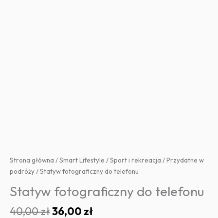
Strona główna
/
Smart Lifestyle
/
Sport i rekreacja
/
Przydatne w
podróży
/ Statyw fotograficzny do telefonu
Statyw fotograficzny do telefonu
Pierwotna
Aktualna
40,00
zł
36,00
zł