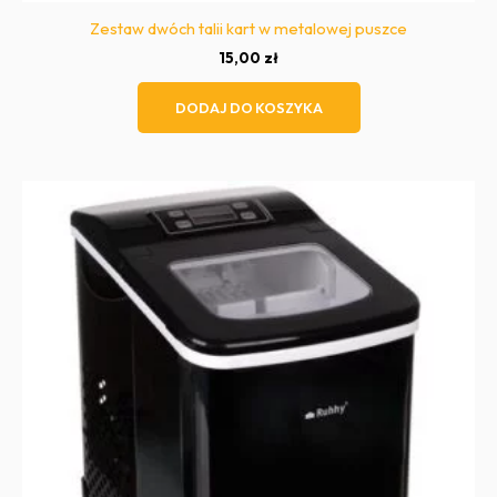
Zestaw dwóch talii kart w metalowej puszce
15,00
zł
DODAJ DO KOSZYKA