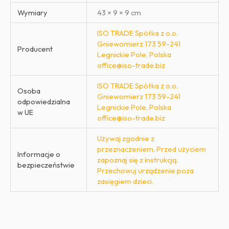
Wymiary
43 × 9 × 9 cm
ISO TRADE Spółka z o.o.
Gniewomierz 173 59-241
Producent
Legnickie Pole, Polska
office@iso-trade.biz
ISO TRADE Spółka z o.o.
Osoba
Gniewomierz 173 59-241
odpowiedzialna
Legnickie Pole, Polska
w UE
office@iso-trade.biz
Używaj zgodnie z
przeznaczeniem. Przed użyciem
Informacje o
zapoznaj się z instrukcją.
bezpieczeństwie
Przechowuj urządzenie poza
zasięgiem dzieci.