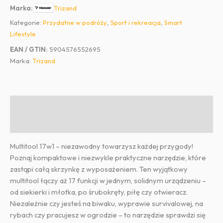
17w1
Trizand
Marka:
z
Kategorie:
Przydatne w podróży
,
Sport i rekreacja
,
Smart
siekierką
Lifestyle
i
młotkiem
EAN / GTIN:
5904576552695
Marka:
Trizand
Opis
Informacje dodatkowe
Multitool 17w1 – niezawodny towarzysz każdej przygody!
Poznaj kompaktowe i niezwykle praktyczne narzędzie, które
zastąpi całą skrzynkę z wyposażeniem. Ten wyjątkowy
multitool łączy aż 17 funkcji w jednym, solidnym urządzeniu –
od siekierki i młotka, po śrubokręty, piłę czy otwieracz.
Niezależnie czy jesteś na biwaku, wyprawie survivalowej, na
rybach czy pracujesz w ogrodzie – to narzędzie sprawdzi się