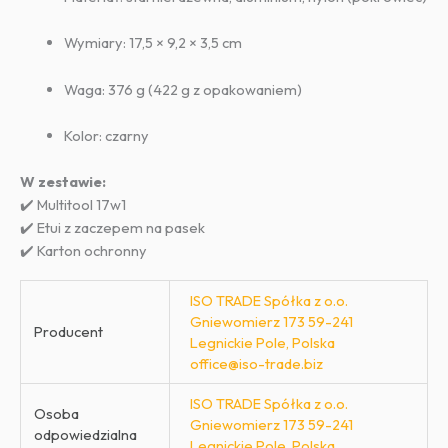
Wymiary: 17,5 × 9,2 × 3,5 cm
Waga: 376 g (422 g z opakowaniem)
Kolor: czarny
W zestawie:
✔️ Multitool 17w1
✔️ Etui z zaczepem na pasek
✔️ Karton ochronny
ISO TRADE Spółka z o.o.
Gniewomierz 173 59-241
Producent
Legnickie Pole, Polska
office@iso-trade.biz
ISO TRADE Spółka z o.o.
Osoba
Gniewomierz 173 59-241
odpowiedzialna
Legnickie Pole, Polska