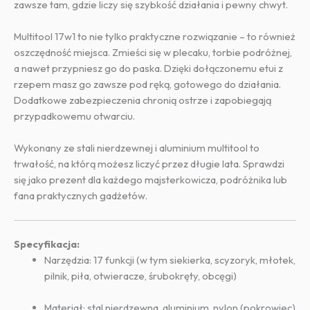
zawsze tam, gdzie liczy się szybkość działania i pewny chwyt.
Multitool 17w1 to nie tylko praktyczne rozwiązanie – to również
oszczędność miejsca. Zmieści się w plecaku, torbie podróżnej,
a nawet przypniesz go do paska. Dzięki dołączonemu etui z
rzepem masz go zawsze pod ręką, gotowego do działania.
Dodatkowe zabezpieczenia chronią ostrze i zapobiegają
przypadkowemu otwarciu.
Wykonany ze stali nierdzewnej i aluminium multitool to
trwałość, na którą możesz liczyć przez długie lata. Sprawdzi
się jako prezent dla każdego majsterkowicza, podróżnika lub
fana praktycznych gadżetów.
Specyfikacja:
Narzędzia: 17 funkcji (w tym siekierka, scyzoryk, młotek,
pilnik, piła, otwieracze, śrubokręty, obcęgi)
Materiał: stal nierdzewna, aluminium, nylon (pokrowiec)