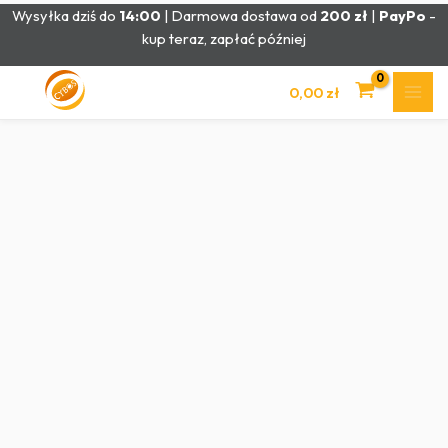
Przejdź
Wysyłka dziś do
14:00
| Darmowa dostawa od
200 zł
|
PayPo
-
do
kup teraz, zapłać później
treści
0,00
zł