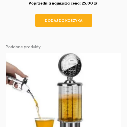
cena
cena
Poprzednia najniższa cena:
25,00
zł
.
wynosiła:
wynosi:
30,00 zł.
25,00 zł.
DODAJ DO KOSZYKA
Podobne produkty