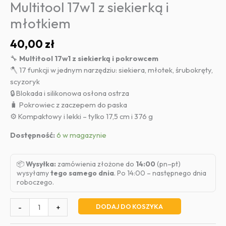
Multitool 17w1 z siekierką i
młotkiem
40,00
zł
🔧
Multitool 17w1 z siekierką i pokrowcem
🪓 17 funkcji w jednym narzędziu: siekiera, młotek, śrubokręty,
scyzoryk
🔒 Blokada i silikonowa osłona ostrza
🧳 Pokrowiec z zaczepem do paska
⚙️ Kompaktowy i lekki – tylko 17,5 cm i 376 g
Dostępność:
6 w magazynie
📦
Wysyłka:
zamówienia złożone do
14:00
(pn–pt)
wysyłamy
tego samego dnia
. Po 14:00 – następnego dnia
roboczego.
ilość
DODAJ DO KOSZYKA
-
+
Multitool