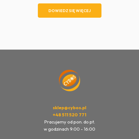
cena
cena
wynosiła:
wynosi:
DOWIEDZ SIĘ WIĘCEJ
110,00 zł.
100,00 zł.
sklep@cybos.pl
+48 511 520 771
Pracujemy od pon. do pt.
w godzinach 9:00 - 16:00