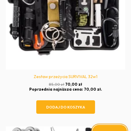
Zestaw przeżycia SURVIVAL 32w1
Pierwotna
Aktualna
85,00
zł
70,00
zł
cena
cena
Poprzednia najniższa cena:
70,00
zł
.
wynosiła:
wynosi:
85,00 zł.
70,00 zł.
DODAJ DO KOSZYKA