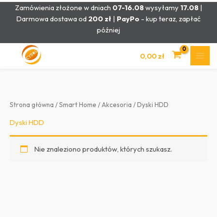
Przejdź
Zamówienia złożone w dniach
07-16.08
wysyłamy
17.08
|
do
Darmowa dostawa od
200 zł
|
PayPo
- kup teraz, zapłać
treści
później
0,00
zł
Strona główna
/
Smart Home
/
Akcesoria
/ Dyski HDD
Dyski HDD
Nie znaleziono produktów, których szukasz.